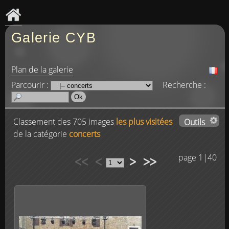
Galerie CYB
Plan de la galerie
Parcourir :
Recherche :
Classement des 705 images
les plus visitées
Outils
de la catégorie
concerts
<<
<
>
>>
page 1|40