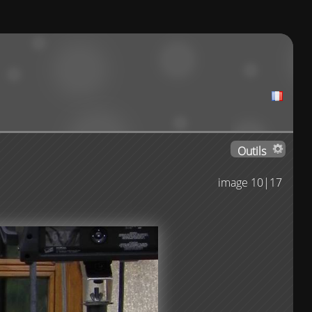
Outils
image 10|17