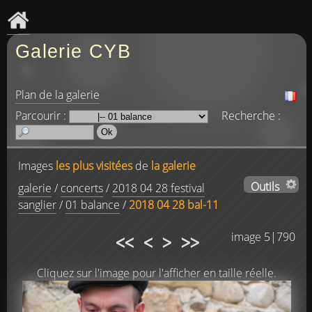
Galerie CYB
Plan de la galerie
Parcourir :
Recherche :
Images
les plus visitées
de
la galerie
Outils
galerie
/
concerts
/
2018 04 28 festival
sanglier
/
01 balance
/
2018 04 28 bal-11
<<
<
>
>>
image 5|790
Cliquez sur l'image pour l'afficher en taille réelle.