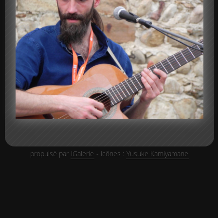
propulsé par
iGalerie
- icônes :
Yusuke Kamiyamane