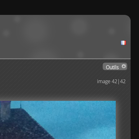
Outils
image 42|42