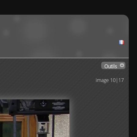
Outils
image 10|17