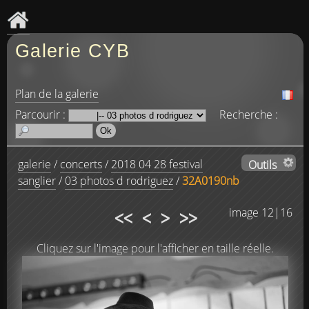
Galerie CYB
Plan de la galerie
Parcourir :
Recherche :
galerie
/
concerts
/
2018 04 28 festival
Outils
sanglier
/
03 photos d rodriguez
/
32A0190nb
<<
<
>
>>
image 12|16
Cliquez sur l'image pour l'afficher en taille réelle.