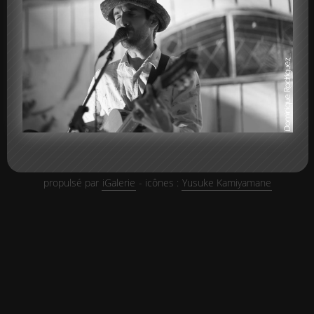
propulsé par
iGalerie
- icônes :
Yusuke Kamiyamane