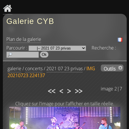
Galerie CYB
Plan de la galerie
Parcourir :
Recherche :
galerie
/
concerts
/
2021 07 23 privas
/
IMG
Outils
20210723 224137
<<
<
>
>>
image 2|7
Cliquez sur l'image pour l'afficher en taille réelle.