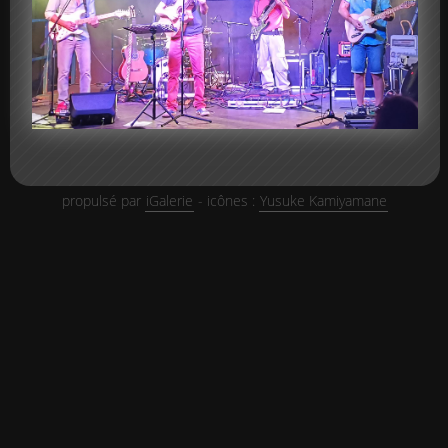
propulsé par
iGalerie
- icônes :
Yusuke Kamiyamane