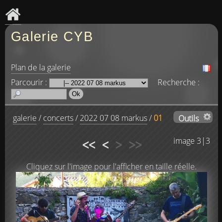
Galerie CYB
Plan de la galerie
Parcourir :
Recherche :
galerie
/
concerts
/
2022 07 08 markus
/
01
Outils
<<
<
>
>>
image 3|3
Cliquez sur l'image pour l'afficher en taille réelle.