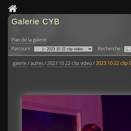
Galerie CYB
Plan de la galerie
Parcourir :
Recherche :
galerie
/
autres
/
2023 10 22 clip video
/
2023 10 22 clip 