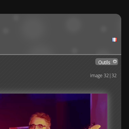
Outils
image 32|32