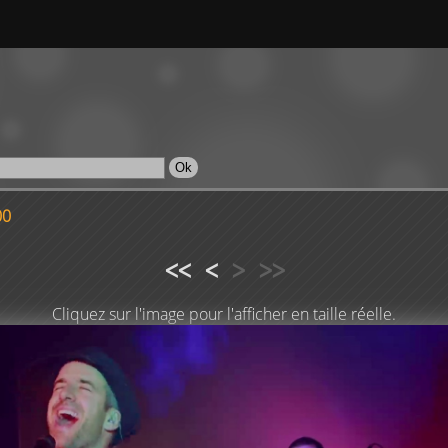
00
<<
<
>
>>
Cliquez sur l'image pour l'afficher en taille réelle.