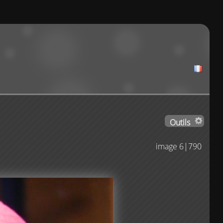
Outils
image 6|790