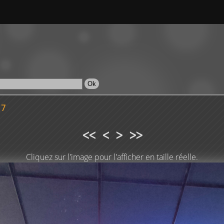
17
<<
<
>
>>
Cliquez sur l'image pour l'afficher en taille réelle.