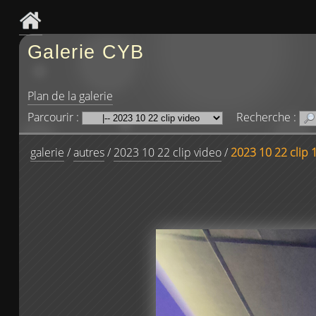
Galerie CYB
Plan de la galerie
Parcourir :
Recherche :
galerie
/
autres
/
2023 10 22 clip video
/
2023 10 22 clip 