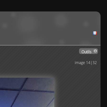
Outils
image 14|32