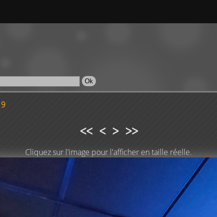
19
<<
<
>
>>
Cliquez sur l'image pour l'afficher en taille réelle.