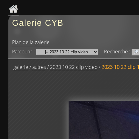
Galerie CYB
Plan de la galerie
Parcourir :
Recherche :
galerie
/
autres
/
2023 10 22 clip video
/
2023 10 22 clip 