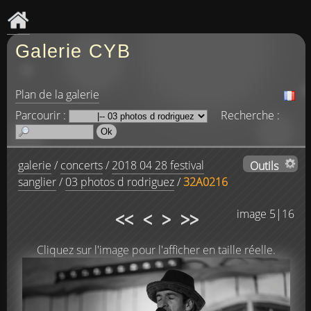
Galerie CYB
Plan de la galerie
Parcourir :
Recherche :
galerie
/
concerts
/
2018 04 28 festival
Outils
sanglier
/
03 photos d rodriguez
/
32A0216
<<
<
>
>>
image 5|16
Cliquez sur l'image pour l'afficher en taille réelle.