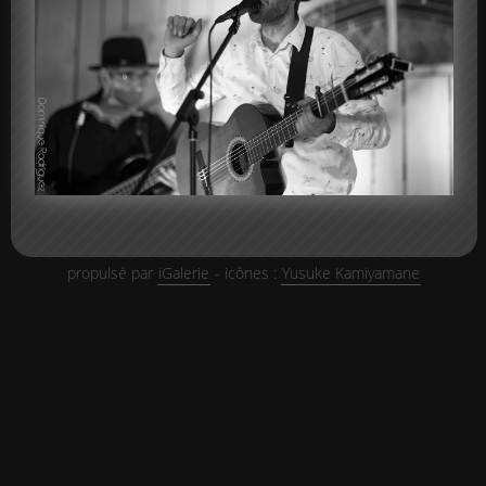
propulsé par
iGalerie
- icônes :
Yusuke Kamiyamane