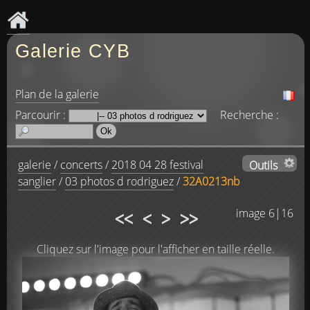
Galerie CYB
Plan de la galerie
Parcourir :
Recherche :
galerie
/
concerts
/
2018 04 28 festival
Outils
sanglier
/
03 photos d rodriguez
/
32A0213nb
<<
<
>
>>
image 6|16
Cliquez sur l'image pour l'afficher en taille réelle.