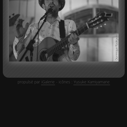
propulsé par
iGalerie
- icônes :
Yusuke Kamiyamane